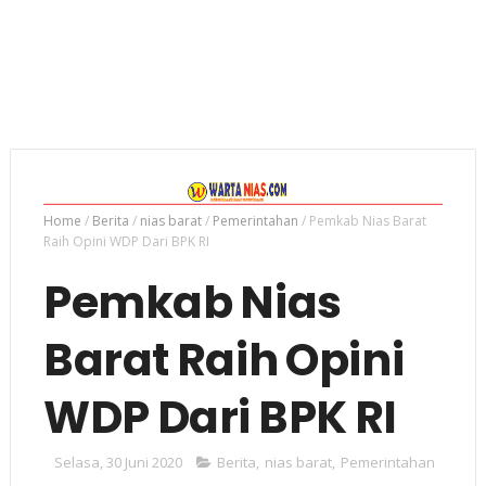
Home
/
Berita
/
nias barat
/
Pemerintahan
/
Pemkab Nias Barat
Raih Opini WDP Dari BPK RI
Pemkab Nias
Barat Raih Opini
WDP Dari BPK RI
Selasa, 30 Juni 2020
Berita
,
nias barat
,
Pemerintahan