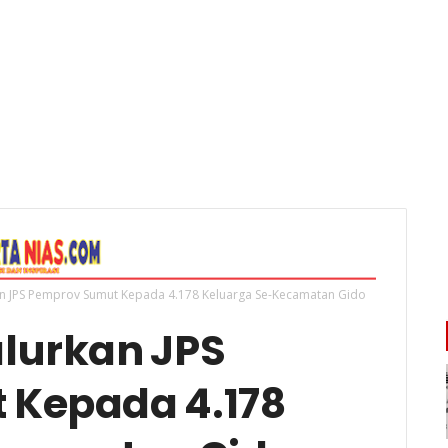
n JPS Pemprov Sumut Kepada 4.178 Keluarga Se-Kecamatan Gido
lurkan JPS
 Kepada 4.178