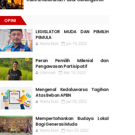
OPINI
LEGISLATOR MUDA DAN PEMILIH
PEMULA
Warta Nias
Jun 19, 2023
Peran Pemilih Milenial dan
Pengawasan Partisipatif
Unknown
Mar 18, 2023
Mengenal Kedaluwarsa Tagihan
Atas Beban APBN
Warta Nias
Jan 09, 2023
Mempertahankan Budaya Lokal
Bagi Generasi Muda
Warta Nias
Nov 23, 2022