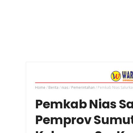
Home
/
Berita
/
nias
/
Pemerintahan
/
Pemkab Nias Salurka
Pemkab Nias Sa
Pemprov Sumut