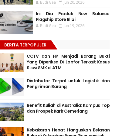
Budi Gea
Jun 20, 2026
Ini Dia Produk New Balance
Flagship Store Blibli
Budi Gea
Jun 19, 2026
BERITA TERPOPULER
CCTV dan HP Menjadi Barang Bukti
Yang Diperiksa Di Labfor Terkait Kasus
Siswi SMK di ATM
Distributor Terpal untuk Logistik dan
Pengiriman Barang
Benefit Kuliah di Australia: Kampus Top
dan Prospek Karir Cemerlang
Kebakaran Hebat Hanguskan Belasan
Ruko di Kelurahan Pasar Gunungsitoli