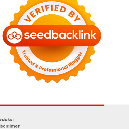
edaksi
isclaimer