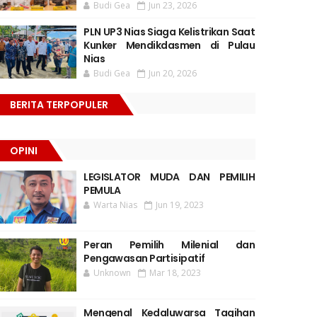
Budi Gea
Jun 23, 2026
PLN UP3 Nias Siaga Kelistrikan Saat
Kunker Mendikdasmen di Pulau
Nias
Budi Gea
Jun 20, 2026
BERITA TERPOPULER
OPINI
LEGISLATOR MUDA DAN PEMILIH
PEMULA
Warta Nias
Jun 19, 2023
Peran Pemilih Milenial dan
Pengawasan Partisipatif
Unknown
Mar 18, 2023
Mengenal Kedaluwarsa Tagihan