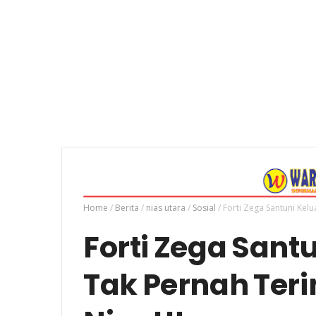
Home
/
Berita
/
nias utara
/
Sosial
/
Forti Zega Santuni Kel
Forti Zega Sant
Tak Pernah Ter