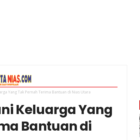
uarga Yang Tak Pernah Terima Bantuan di Nias Utara
uni Keluarga Yang
ima Bantuan di