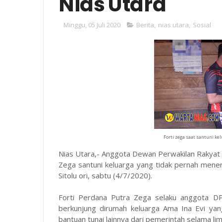
Nias Utara
Minggu, 05 Juli 2020
Berita
,
nias utara
,
Sosial
Forti zega saat santuni k
Nias Utara,- Anggota Dewan Perwakilan Rakyat
Zega santuni keluarga yang tidak pernah mene
Sitolu ori, sabtu (4/7/2020).
Forti Perdana Putra Zega selaku anggota DP
berkunjung dirumah keluarga Ama Ina Evi ya
bantuan tunai lainnya dari pemerintah selama li