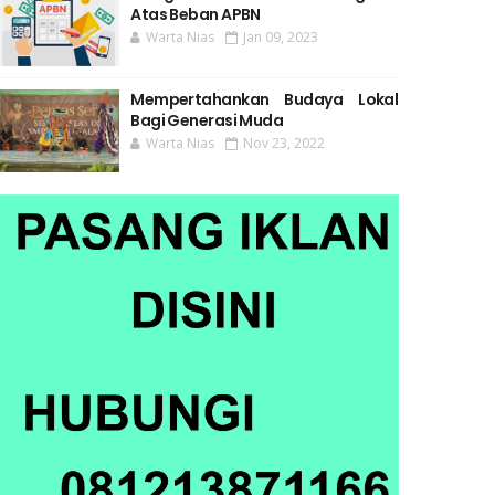
Atas Beban APBN
Warta Nias
Jan 09, 2023
Mempertahankan Budaya Lokal
Bagi Generasi Muda
Warta Nias
Nov 23, 2022