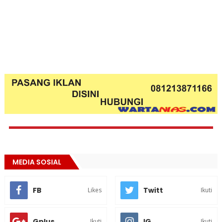
MEDIA SOSIAL
FB
Twitt
Likes
Ikuti
Gplus
IG
Ikuti
Ikuti