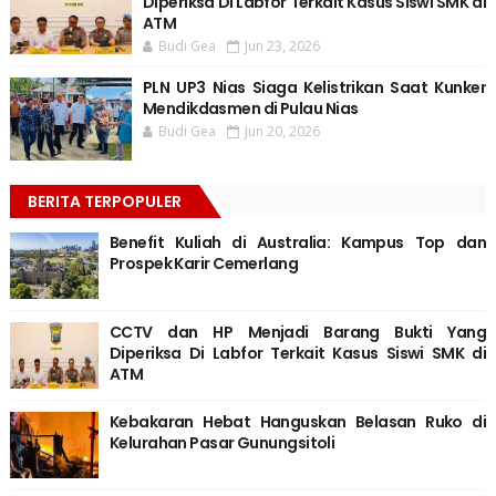
Diperiksa Di Labfor Terkait Kasus Siswi SMK di
ATM
Budi Gea
Jun 23, 2026
PLN UP3 Nias Siaga Kelistrikan Saat Kunker
Mendikdasmen di Pulau Nias
Budi Gea
Jun 20, 2026
BERITA TERPOPULER
Benefit Kuliah di Australia: Kampus Top dan
Prospek Karir Cemerlang
CCTV dan HP Menjadi Barang Bukti Yang
Diperiksa Di Labfor Terkait Kasus Siswi SMK di
ATM
Kebakaran Hebat Hanguskan Belasan Ruko di
Kelurahan Pasar Gunungsitoli