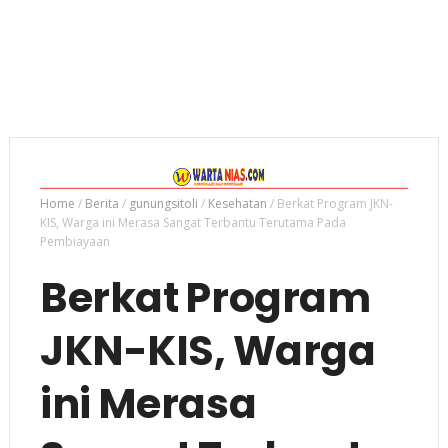
Home
/
Berita
/
gunungsitoli
/
Kesehatan
/
Berkat Program JKN-
KIS, Warga ini Merasa Sangat Terbantu Terutama Pada
Pembiayaan
Berkat Program
JKN-KIS, Warga
ini Merasa