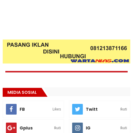
MEDIA SOSIAL
FB
Twitt
Likes
Ikuti
Gplus
IG
Ikuti
Ikuti