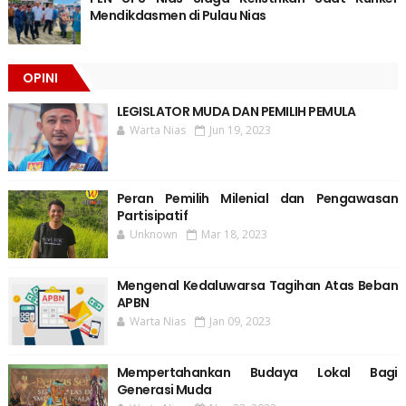
Mendikdasmen di Pulau Nias
OPINI
LEGISLATOR MUDA DAN PEMILIH PEMULA
Warta Nias
Jun 19, 2023
Peran Pemilih Milenial dan Pengawasan
Partisipatif
Unknown
Mar 18, 2023
Mengenal Kedaluwarsa Tagihan Atas Beban
APBN
Warta Nias
Jan 09, 2023
Mempertahankan Budaya Lokal Bagi
Generasi Muda