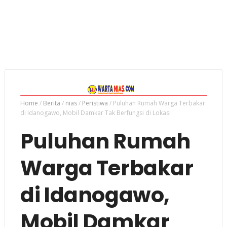
Home
/
Berita
/
nias
/
Peristiwa
/
Puluhan Rumah Warga Terbakar
di Idanogawo, Mobil Damkar Tak Berfungsi di Lokasi
Puluhan Rumah
Warga Terbakar
di Idanogawo,
Mobil Damkar