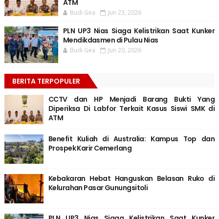
ATM
Budi Gea
Jun 23, 2026
PLN UP3 Nias Siaga Kelistrikan Saat Kunker
Mendikdasmen di Pulau Nias
Budi Gea
Jun 20, 2026
BERITA TERPOPULER
CCTV dan HP Menjadi Barang Bukti Yang
Diperiksa Di Labfor Terkait Kasus Siswi SMK di
ATM
Benefit Kuliah di Australia: Kampus Top dan
Prospek Karir Cemerlang
Kebakaran Hebat Hanguskan Belasan Ruko di
Kelurahan Pasar Gunungsitoli
PLN UP3 Nias Siaga Kelistrikan Saat Kunker