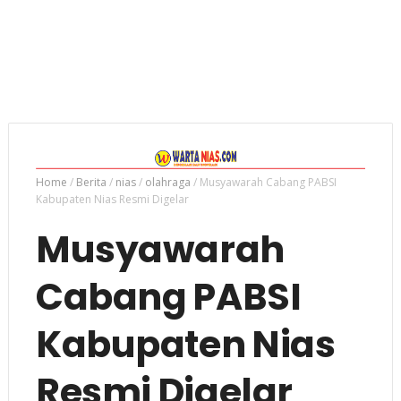
Home
/
Berita
/
nias
/
olahraga
/
Musyawarah Cabang PABSI
Kabupaten Nias Resmi Digelar
Musyawarah
Cabang PABSI
Kabupaten Nias
Resmi Digelar