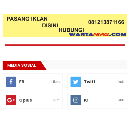
MEDIA SOSIAL
FB
Twitt
Likes
Ikuti
Gplus
IG
Ikuti
Ikuti