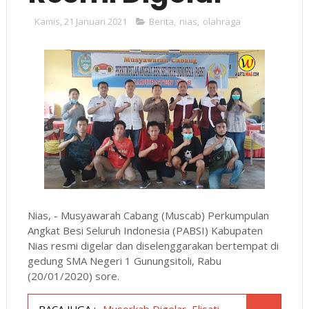
Kamis, 21 Januari 2021
Berita
,
nias
,
olahraga
Nias, - Musyawarah Cabang (Muscab) Perkumpulan
Angkat Besi Seluruh Indonesia (PABSI) Kabupaten
Nias resmi digelar dan diselenggarakan bertempat di
gedung SMA Negeri 1 Gunungsitoli, Rabu
(20/01/2020) sore.
BACA JUGA :
Musorkab Digelar, Elisati