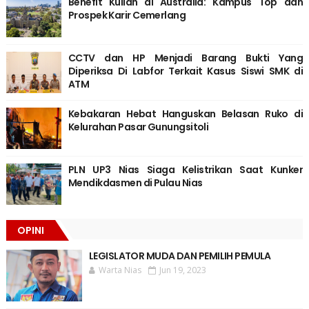
Benefit Kuliah di Australia: Kampus Top dan
Prospek Karir Cemerlang
CCTV dan HP Menjadi Barang Bukti Yang
Diperiksa Di Labfor Terkait Kasus Siswi SMK di
ATM
Kebakaran Hebat Hanguskan Belasan Ruko di
Kelurahan Pasar Gunungsitoli
PLN UP3 Nias Siaga Kelistrikan Saat Kunker
Mendikdasmen di Pulau Nias
OPINI
LEGISLATOR MUDA DAN PEMILIH PEMULA
Warta Nias
Jun 19, 2023