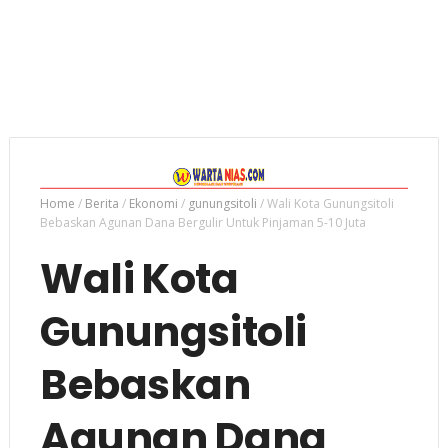
Home
/
Berita
/
Ekonomi
/
gunungsitoli
/
Wali Kota Gunungsitoli
Bebaskan Agunan Dana Bergulir Untuk Pinjaman 5-10 Juta
Wali Kota
Gunungsitoli
Bebaskan
Agunan Dana