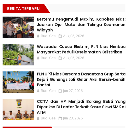
BERITA TERBARU
Bertemu Pengemudi Maxim, Kapolres Nias:
Jadikan Ojol Mata dan Telinga Keamanan
Wilayah
Budi Gea
Aug 08, 2026
Waspadai Cuaca Ekstrim, PLN Nias Himbau
Masyarakat Peduli Keselamatan Kelistrikan
Budi Gea
Aug 06, 2026
PLN UP3 Nias Bersama Danantara Grup Serta
Kejari Gunungsitoli Gelar Aksi Bersih-bersih
Pantai
Budi Gea
Jun 27, 2026
CCTV dan HP Menjadi Barang Bukti Yang
Diperiksa Di Labfor Terkait Kasus Siswi SMK di
ATM
Budi Gea
Jun 23, 2026