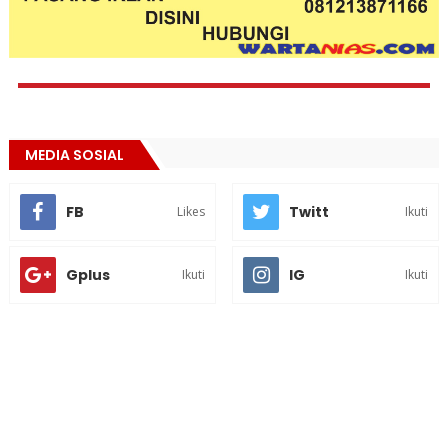
MEDIA SOSIAL
FB
Twitt
Likes
Ikuti
Gplus
IG
Ikuti
Ikuti