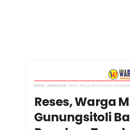
Home
/
Advertorial
/
Reses, Warga Minta Pemko Gunungsit
Reses, Warga M
Gunungsitoli 