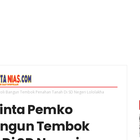
oli Bangun Tembok Penahan Tanah Di SD Negeri Lololakha
inta Pemko
Bangun Tembok