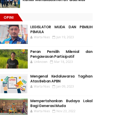
OPINI
LEGISLATOR MUDA DAN PEMILIH
PEMULA
Warta Nias
Jun 19, 2023
Peran Pemilih Milenial dan
Pengawasan Partisipatif
Unknown
Mar 18, 2023
Mengenal Kedaluwarsa Tagihan
Atas Beban APBN
Warta Nias
Jan 09, 2023
Mempertahankan Budaya Lokal
Bagi Generasi Muda
Warta Nias
Nov 23, 2022