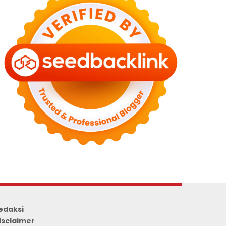
edaksi
isclaimer