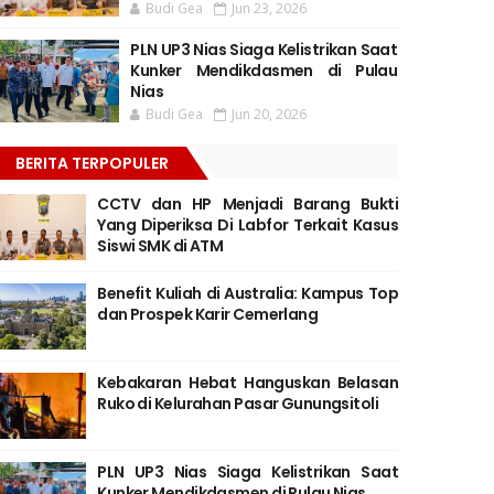
Budi Gea
Jun 23, 2026
PLN UP3 Nias Siaga Kelistrikan Saat
Kunker Mendikdasmen di Pulau
Nias
Budi Gea
Jun 20, 2026
BERITA TERPOPULER
CCTV dan HP Menjadi Barang Bukti
Yang Diperiksa Di Labfor Terkait Kasus
Siswi SMK di ATM
Benefit Kuliah di Australia: Kampus Top
dan Prospek Karir Cemerlang
Kebakaran Hebat Hanguskan Belasan
Ruko di Kelurahan Pasar Gunungsitoli
PLN UP3 Nias Siaga Kelistrikan Saat
Kunker Mendikdasmen di Pulau Nias