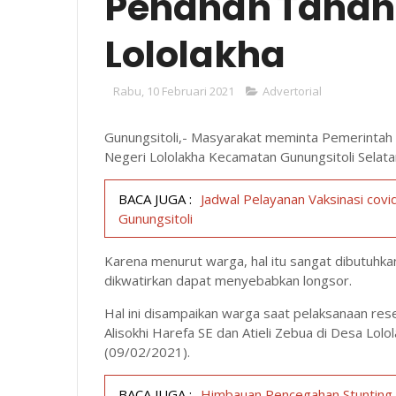
Penahan Tanah 
Lololakha
Rabu, 10 Februari 2021
Advertorial
Gunungsitoli,- Masyarakat meminta Pemerintah
Negeri Lololakha Kecamatan Gunungsitoli Selata
BACA JUGA :
Jadwal Pelayanan Vaksinasi covi
Gunungsitoli
Karena menurut warga, hal itu sangat dibutuhkan
dikwatirkan dapat menyebabkan longsor.
Hal ini disampaikan warga saat pelaksanaan res
Alisokhi Harefa SE dan Atieli Zebua di Desa Lolo
(09/02/2021).
BACA JUGA :
Himbauan Pencegahan Stunting 