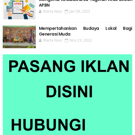
APBN
Warta Nias
Jan 09, 2023
Mempertahankan Budaya Lokal Bagi
Generasi Muda
Warta Nias
Nov 23, 2022