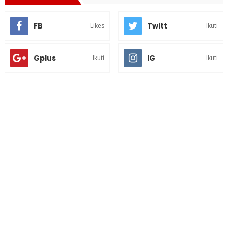
FB
Twitt
Likes
Ikuti
Gplus
IG
Ikuti
Ikuti