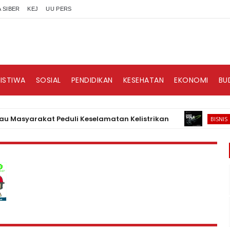
 SIBER
KEJ
UU PERS
RISTIWA
SOSIAL
PENDIDIKAN
KESEHATAN
EKONOMI
BU
yarakat Peduli Keselamatan Kelistrikan
HAKII
BISNIS