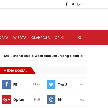
DAYA
WISATA
OLAHRAGA
OPINI
, Brand Audio Wearable Baru yang Hadir di Pasar Indonesia
MEDIA SOSIAL
FB
Twitt
Likes
Ikuti
Gplus
IG
Ikuti
Ikuti