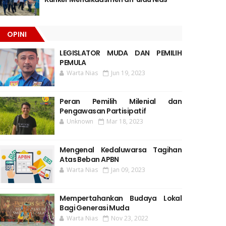
OPINI
LEGISLATOR MUDA DAN PEMILIH
PEMULA
Warta Nias
Jun 19, 2023
Peran Pemilih Milenial dan
Pengawasan Partisipatif
Unknown
Mar 18, 2023
Mengenal Kedaluwarsa Tagihan
Atas Beban APBN
Warta Nias
Jan 09, 2023
Mempertahankan Budaya Lokal
Bagi Generasi Muda
Warta Nias
Nov 23, 2022