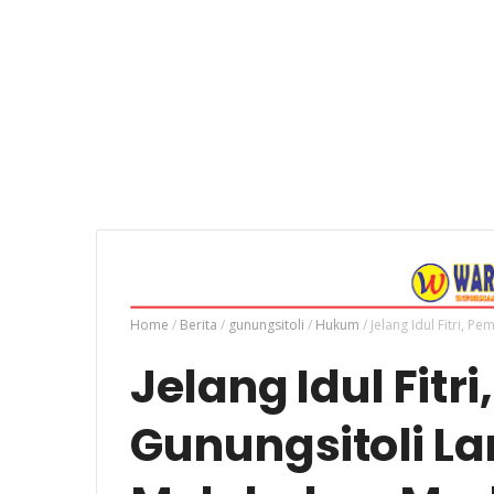
Home
/
Berita
/
gunungsitoli
/
Hukum
/
Jelang Idul Fitri, 
Jelang Idul Fitr
Gunungsitoli L