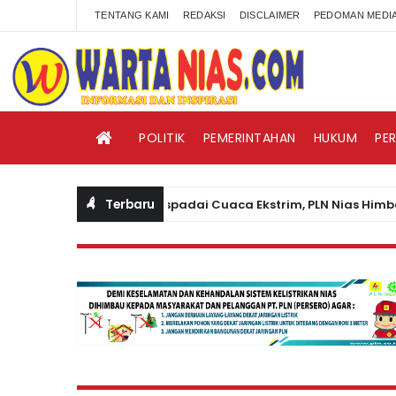
TENTANG KAMI
REDAKSI
DISCLAIMER
PEDOMAN MEDIA
POLITIK
PEMERINTAHAN
HUKUM
PE
Terbaru
Waspadai Cuaca Ekstrim, PLN Nias Himbau Mas
BERITA