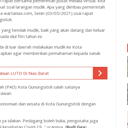
rapat bersama pemerintah pusat melalui virtual. Kita
at soal larangan mudik. Apa yang diimbau pemerintah
da wartanias.com, Senin (03/05/2021) usai rapat
sitoli.
yang hendak mudik, baik yang akan datang dan keluar
a idul fitri tahun ini.
a di luar daerah melakukan mudik ke Kota
 harapkan agar memberikan pemahaman kepada sanak
.
laan LUTD Di Nias Barat
ah (PAD) Kota Gunungsitoli salah satunya
tawan.
onomian dan wisata di Kota Gunungsitoli dengan
ya silakan. Pedagang boleh buka, pengusaha juga
l kesehatan Covid-19, " ucapnya. (
Budi Gea
)