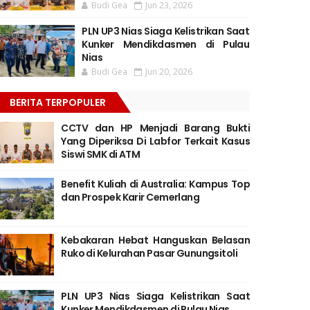
Budi Gea
Jun 23, 2026
PLN UP3 Nias Siaga Kelistrikan Saat
Kunker Mendikdasmen di Pulau
Nias
Budi Gea
Jun 20, 2026
BERITA TERPOPULER
CCTV dan HP Menjadi Barang Bukti
Yang Diperiksa Di Labfor Terkait Kasus
Siswi SMK di ATM
Benefit Kuliah di Australia: Kampus Top
dan Prospek Karir Cemerlang
Kebakaran Hebat Hanguskan Belasan
Ruko di Kelurahan Pasar Gunungsitoli
PLN UP3 Nias Siaga Kelistrikan Saat
Kunker Mendikdasmen di Pulau Nias