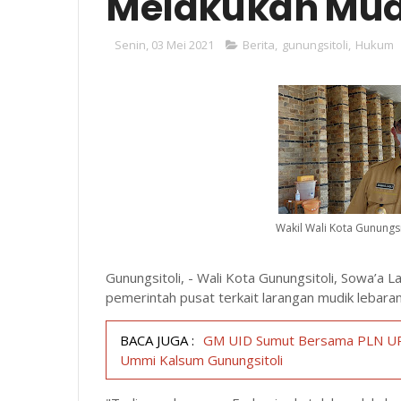
Melakukan Mud
Senin, 03 Mei 2021
Berita
,
gunungsitoli
,
Hukum
Wakil Wali Kota Gunungsi
Gunungsitoli, - Wali Kota Gunungsitoli, Sowa’a
pemerintah pusat terkait larangan mudik lebaran
BACA JUGA :
GM UID Sumut Bersama PLN UP3
Ummi Kalsum Gunungsitoli