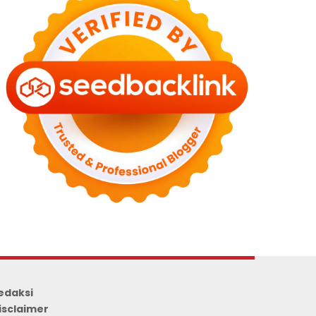
edaksi
isclaimer