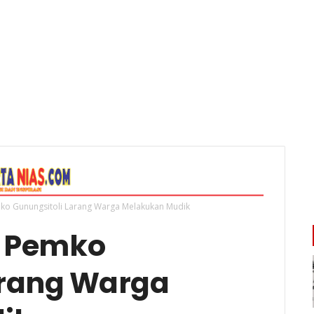
Pemko Gunungsitoli Larang Warga Melakukan Mudik
i, Pemko
arang Warga