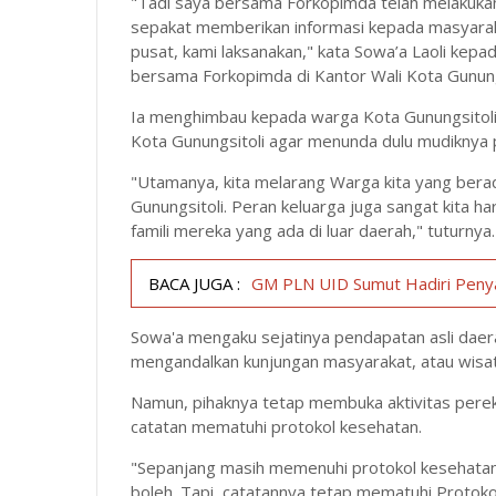
"Tadi saya bersama Forkopimda telah melakukan 
sepakat memberikan informasi kepada masyarak
pusat, kami laksanakan," kata Sowa’a Laoli kepa
bersama Forkopimda di Kantor Wali Kota Gunung
Ia menghimbau kepada warga Kota Gunungsitoli 
Kota Gunungsitoli agar menunda dulu mudiknya pad
"Utamanya, kita melarang Warga kita yang berad
Gunungsitoli. Peran keluarga juga sangat kita
famili mereka yang ada di luar daerah," tuturnya
BACA JUGA :
GM PLN UID Sumut Hadiri Penya
Sowa'a mengaku sejatinya pendapatan asli daer
mengandalkan kunjungan masyarakat, atau wisa
Namun, pihaknya tetap membuka aktivitas perek
catatan mematuhi protokol kesehatan.
"Sepanjang masih memenuhi protokol kesehatan 
boleh. Tapi, catatannya tetap mematuhi Protoko