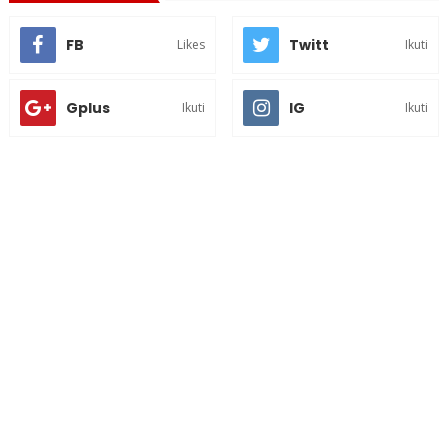
FB
Twitt
Likes
Ikuti
Gplus
IG
Ikuti
Ikuti