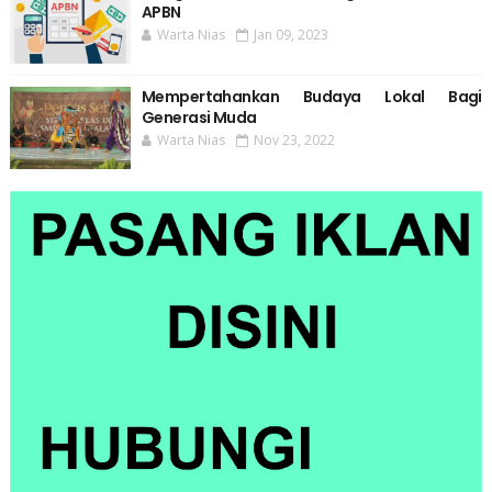
APBN
Warta Nias
Jan 09, 2023
Mempertahankan Budaya Lokal Bagi
Generasi Muda
Warta Nias
Nov 23, 2022