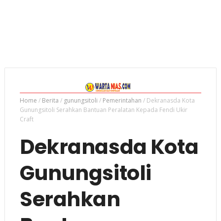
Home
/
Berita
/
gunungsitoli
/
Pemerintahan
/
Dekranasda Kota
Gunungsitoli Serahkan Bantuan Peralatan Kepada Fendi Ukir
Craft
Dekranasda Kota
Gunungsitoli
Serahkan