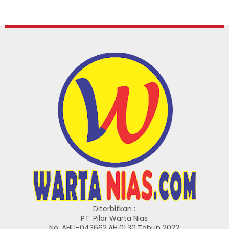
Diterbitkan :
PT. Pilar Warta Nias
No. AHU-043662.AH.01.30.Tahun 2022