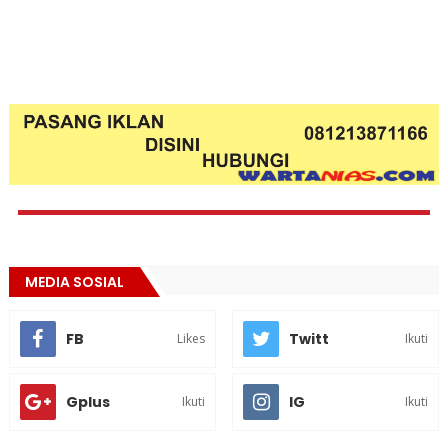
MEDIA SOSIAL
FB
Twitt
Likes
Ikuti
Gplus
IG
Ikuti
Ikuti