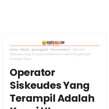
Home
/
Berita
/
gunungsitoli
/
Pemerintahan
/
Operator
Siskeudes Yang Terampil Adalah Kunci Utama Pengelolaan
Keuangan Desa
Operator
Siskeudes Yang
Terampil Adalah