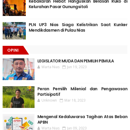
Kebakaran Hebat Hanguskan Belasan Ruko di
Kelurahan Pasar Gunungsitoli
PLN UP3 Nias Siaga Kelistrikan Saat Kunker
Mendikdasmen di Pulau Nias
OPINI
LEGISLATOR MUDA DAN PEMILIH PEMULA
Warta Nias
Jun 19, 2023
Peran Pemilih Milenial dan Pengawasan
Partisipatif
Unknown
Mar 18, 2023
Mengenal Kedaluwarsa Tagihan Atas Beban
APBN
Warta Nias
Jan 09, 2023