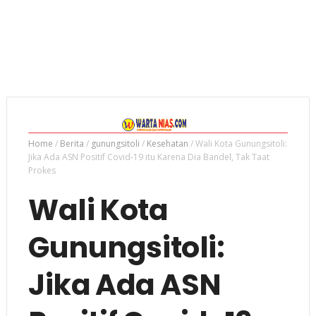
Home
/
Berita
/
gunungsitoli
/
Kesehatan
/
Wali Kota Gunungsitoli:
Jika Ada ASN Positif Covid-19 itu Karena Dia Bandel, Tak Taat
Prokes
Wali Kota
Gunungsitoli:
Jika Ada ASN