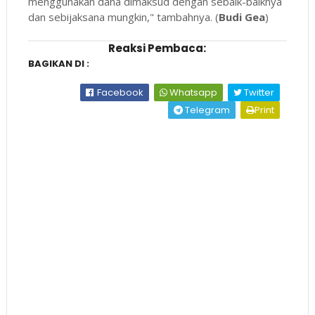
menggunakan dana dimaksud dengan sebaik-baiknya
dan sebijaksana mungkin," tambahnya. (
Budi Gea
)
Reaksi Pembaca:
BAGIKAN DI :
Facebook
Whatsapp
Twitter
Telegram
Print