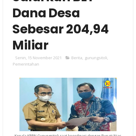
Dana Desa
Sebesar 204,94
Miliar
Senin, 15 November 2021
Berita
,
gunungsitoli
,
Pemerintahan
Kepala KPPN Gunungsitoli saat koordinasi dengan Bupati Nias