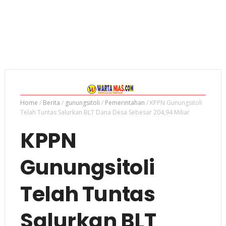
Home
/
Berita
/
gunungsitoli
/
Pemerintahan
/
KPPN Gunungsitoli
Telah Tuntas Salurkan BLT Dana Desa Sebesar 204,94 Miliar
KPPN
Gunungsitoli
Telah Tuntas
Salurkan BLT