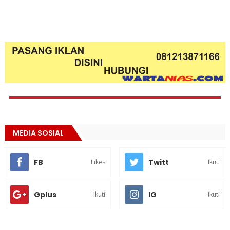
MEDIA SOSIAL
FB
Twitt
Likes
Ikuti
Gplus
IG
Ikuti
Ikuti