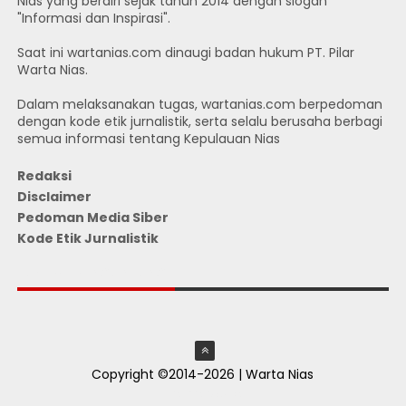
Nias yang berdiri sejak tahun 2014 dengan slogan
"Informasi dan Inspirasi".
Saat ini wartanias.com dinaugi badan hukum PT. Pilar
Warta Nias.
Dalam melaksanakan tugas, wartanias.com berpedoman
dengan kode etik jurnalistik, serta selalu berusaha berbagi
semua informasi tentang Kepulauan Nias
Redaksi
Disclaimer
Pedoman Media Siber
Kode Etik Jurnalistik
JUMLAH PENGUNJUNG
Copyright ©2014-2026 | Warta Nias
ThemeXpose