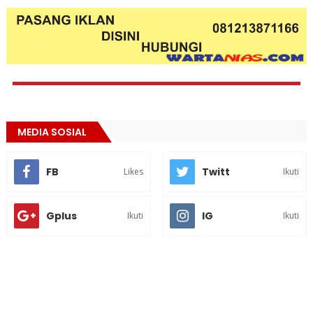
MEDIA SOSIAL
FB
Twitt
Likes
Ikuti
Gplus
IG
Ikuti
Ikuti