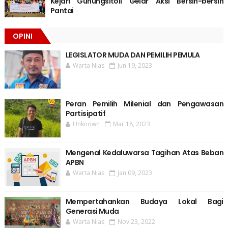
Kejari Gunungsitoli Gelar Aksi Bersih-bersih
Pantai
OPINI
LEGISLATOR MUDA DAN PEMILIH PEMULA
Warta Nias
Jun 19, 2023
Peran Pemilih Milenial dan Pengawasan
Partisipatif
Unknown
Mar 18, 2023
Mengenal Kedaluwarsa Tagihan Atas Beban
APBN
Warta Nias
Jan 09, 2023
Mempertahankan Budaya Lokal Bagi
Generasi Muda
Warta Nias
Nov 23, 2022