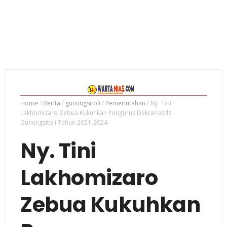
Home
/
Berita
/
gunungsitoli
/
Pemerintahan
/
Ny. Tini
Lakhomizaro Zebua Kukuhkan Pengurus Dekranasda
Gunungsitoli Tahun 2021-2024
Ny. Tini
Lakhomizaro
Zebua Kukuhkan