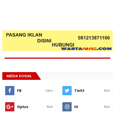
MEDIA SOSIAL
FB
Twitt
Likes
Ikuti
Gplus
IG
Ikuti
Ikuti