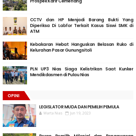
Prospek Karir Cemerlang
CCTV dan HP Menjadi Barang Bukti Yang
Diperiksa Di Labfor Terkait Kasus Siswi SMK di
ATM
Kebakaran Hebat Hanguskan Belasan Ruko di
Kelurahan Pasar Gunungsitoli
PLN UP3 Nias Siaga Kelistrikan Saat Kunker
Mendikdasmen di Pulau Nias
OPINI
LEGISLATOR MUDA DAN PEMILIH PEMULA
Warta Nias
Jun 19, 2023
Peran Pemilih Milenial dan Pengawasan