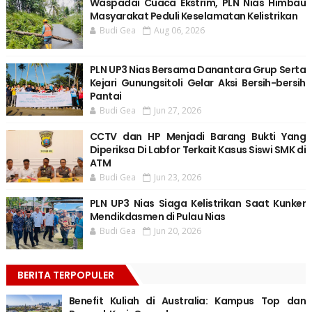
Waspadai Cuaca Ekstrim, PLN Nias Himbau
Masyarakat Peduli Keselamatan Kelistrikan
Budi Gea
Aug 06, 2026
PLN UP3 Nias Bersama Danantara Grup Serta
Kejari Gunungsitoli Gelar Aksi Bersih-bersih
Pantai
Budi Gea
Jun 27, 2026
CCTV dan HP Menjadi Barang Bukti Yang
Diperiksa Di Labfor Terkait Kasus Siswi SMK di
ATM
Budi Gea
Jun 23, 2026
PLN UP3 Nias Siaga Kelistrikan Saat Kunker
Mendikdasmen di Pulau Nias
Budi Gea
Jun 20, 2026
BERITA TERPOPULER
Benefit Kuliah di Australia: Kampus Top dan