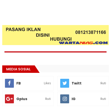
MEDIA SOSIAL
FB
Twitt
Likes
Ikuti
Gplus
IG
Ikuti
Ikuti