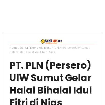
Home
/
Berita
/
Ekonomi
/
nias
/
PT. PLN (Persero) UIW Sumut
Gelar Halal Bihalal Idul Fitri di Nias
PT. PLN (Persero)
UIW Sumut Gelar
Halal Bihalal Idul
Fitri di Nias