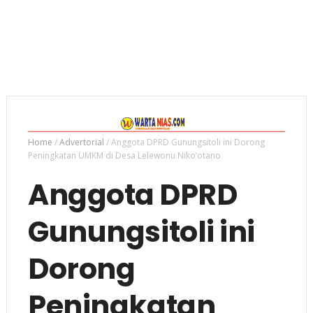
Home
/
Advertorial
/
Anggota DPRD Gunungsitoli ini Dorong
Peningkatan UMKM di Desa Lelewonu Niko’otano
Anggota DPRD
Gunungsitoli ini
Dorong
Peningkatan