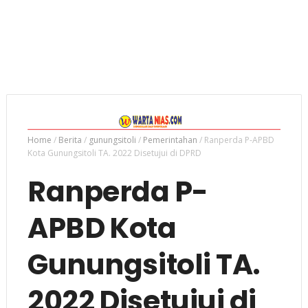
Home
/
Berita
/
gunungsitoli
/
Pemerintahan
/
Ranperda P-APBD
Kota Gunungsitoli TA. 2022 Disetujui di DPRD
Ranperda P-
APBD Kota
Gunungsitoli TA.
2022 Disetujui di