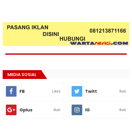
MEDIA SOSIAL
FB
Twitt
Likes
Ikuti
Gplus
IG
Ikuti
Ikuti