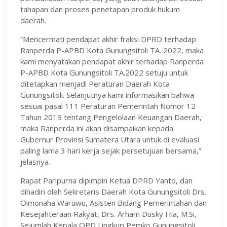
tahapan dan proses penetapan produk hukum
daerah.
“Mencermati pendapat akhir fraksi DPRD terhadap
Ranperda P-APBD Kota Gunungsitoli TA. 2022, maka
kami menyatakan pendapat akhir terhadap Ranperda
P-APBD Kota Gunungsitoli TA.2022 setuju untuk
ditetapkan menjadi Peraturan Daerah Kota
Gunungsitoli. Selanjutnya kami informasikan bahwa
sesuai pasal 111 Peraturan Pemerintah Nomor 12
Tahun 2019 tentang Pengelolaan Keuangan Daerah,
maka Ranperda ini akan disampaikan kepada
Gubernur Provinsi Sumatera Utara untuk di evaluasi
paling lama 3 hari kerja sejak persetujuan bersama,”
jelasnya.
Rapat Paripurna dipimpin Ketua DPRD Yanto, dan
dihadiri oleh Sekretaris Daerah Kota Gunungsitoli Drs.
Oimonaha Waruwu, Asisten Bidang Pemerintahan dan
Kesejahteraan Rakyat, Drs. Arham Dusky Hia, M.Si,
Sejumlah Kepala OPD Lingkup Pemko Gunungsitoli