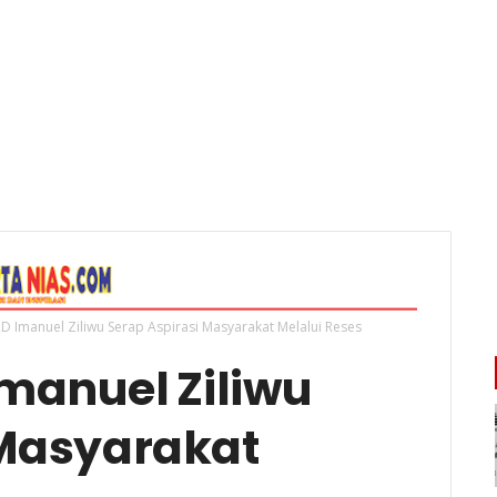
 Imanuel Ziliwu Serap Aspirasi Masyarakat Melalui Reses
manuel Ziliwu
 Masyarakat