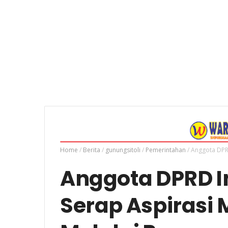
Home
/
Berita
/
gunungsitoli
/
Pemerintahan
/
Anggota DPRD
Anggota DPRD I
Serap Aspirasi