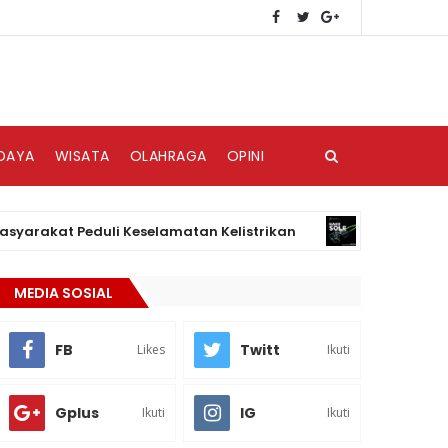
DAYA
WISATA
OLAHRAGA
OPINI
kat Peduli Keselamatan Kelistrikan
HAKII, B
BISNIS
MEDIA SOSIAL
FB
Twitt
Likes
Ikuti
Gplus
IG
Ikuti
Ikuti