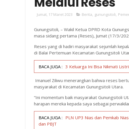
Melalui Reses
Jumat, 17 Maret 2023
Berita
,
gunungsitoli
,
Pemer
Gunungsitoli, – Wakil Ketua DPRD Kota Gunungsi
masa sidang pertama (Reses), Jumat (17/3/202
Reses yang di hadiri masyarakat sejumlah kepal
di Balai Pertemuan Kecamatan Gunungsitoli Utar
BACA JUGA :
3 Keluarga Ini Bisa Nikmati List
Imanuel Ziliwu menerangkan bahwa reses bert
masyarakat di Kecamatan Gunungsitoli Utara.
“Ini momentum baik masyarakat Gunungsitoli U
harapan mereka kepada saya sebagai perwakilan
BACA JUGA :
PLN UP3 Nias dan Pemkab Nias 
dan PBJT