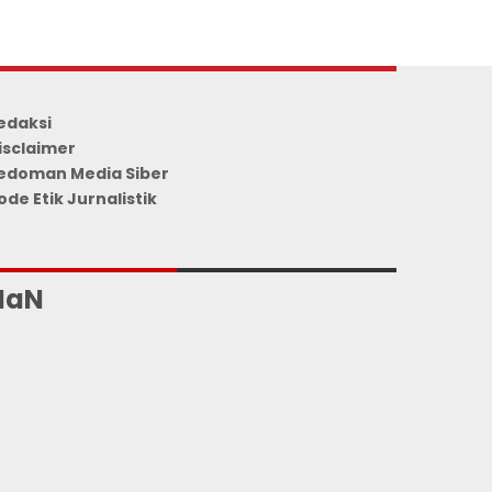
edaksi
isclaimer
edoman Media Siber
ode Etik Jurnalistik
UMLAH PENGUNJUNG
NaN