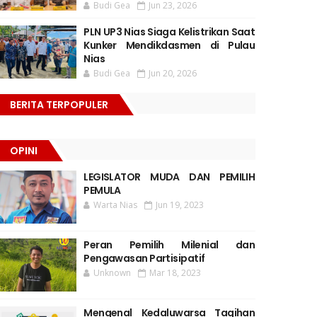
Budi Gea
Jun 23, 2026
PLN UP3 Nias Siaga Kelistrikan Saat
Kunker Mendikdasmen di Pulau
Nias
Budi Gea
Jun 20, 2026
BERITA TERPOPULER
OPINI
LEGISLATOR MUDA DAN PEMILIH
PEMULA
Warta Nias
Jun 19, 2023
Peran Pemilih Milenial dan
Pengawasan Partisipatif
Unknown
Mar 18, 2023
Mengenal Kedaluwarsa Tagihan