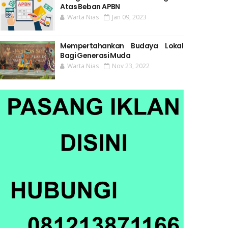
Atas Beban APBN
Warta Nias
Jan 09, 2023
Mempertahankan Budaya Lokal
Bagi Generasi Muda
Warta Nias
Nov 23, 2022