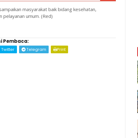
sampaikan masyarakat baik bidang kesehatan,
pun pelayanan umum. (Red)
i Pembaca:
Twitter
Telegram
Print