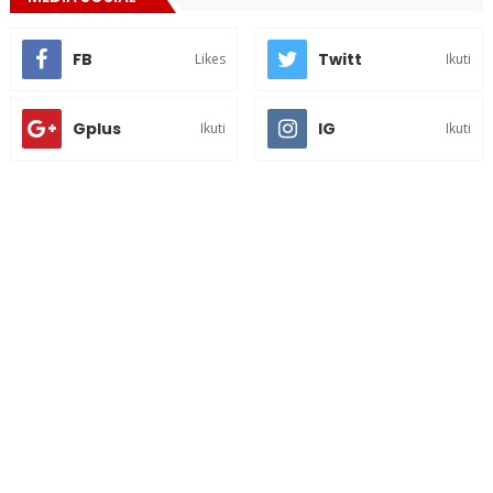
FB
Twitt
Likes
Ikuti
Gplus
IG
Ikuti
Ikuti