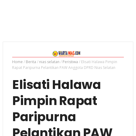
Home
/
Berita
/
nias selatan
/
Peristiwa
/
Elisati Halawa Pimpin
Rapat Paripurna Pelantikan PAW Anggota DPRD Nias Selatan
Elisati Halawa
Pimpin Rapat
Paripurna
Pelantikan PAW