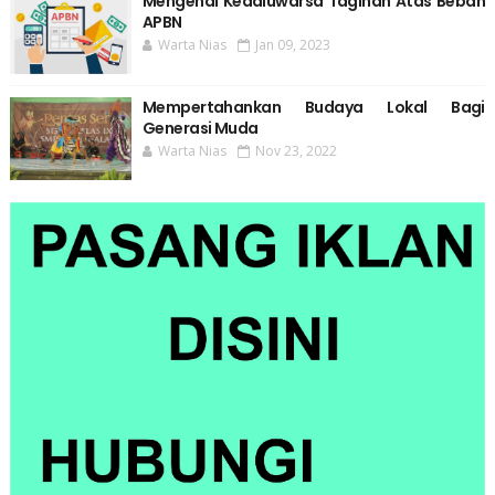
Mengenal Kedaluwarsa Tagihan Atas Beban
APBN
Warta Nias
Jan 09, 2023
Mempertahankan Budaya Lokal Bagi
Generasi Muda
Warta Nias
Nov 23, 2022