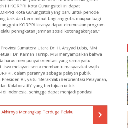
h III KORPRI Kota Gunungsitoli ini dapat
RPRI Kota Gunungsitoli yang baru untuk periode
ang baik dan bermanfaat bagi anggota, maupun bagi
gi anggota KORPRI kiranya dapat dirumuskan program
lalui peningkatan jaminan sosial ketenagakerjaan,”
rovinsi Sumatera Utara Dr. H. Arsyad Lubis, MM
etua I Dr. Kaiman Turnip, M.Si menyampaikan bahwa
 harus mempunyai orientasi yang sama yaitu
t. Jiwa melayani serta membantu masyarakat wajib
ORPRI, dalam perannya sebagai pelayan publik,
Presiden RI, yaitu “Berakhlak (Berorientasi Pelayanan,
dan Kolaboratif)” yang bertujuan untuk
SN di Indonesia, sehingga dapat menjadi pondasi
s Akhirnya Menangkap Terduga Pelaku