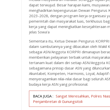
dapat terwujud. Besar harapan kami, musyawara
menghadirkan kepengurusan Dewan Pengurus KO
2023-2028, dengan program kerja organisasi y
pemerintah dan masyarakat luas, terkhusus ba
kerja yang dapat meningkatkan kesejahteraan me
jelas Sowa’a
Sementara itu, Ketua Dewan Pengurus KORPRI P
dalam sambutannya yang dibacakan oleh Wakil K
sebagai ASN/Anggota KORPRI dimanapun berada
memberikan pelayanan terbaik untuk masyaraka
tertanam kuat dalam diri setiap ASN/Anggota K
sebagaimana prinsip dasar ASN yang diluncurkan 
Akuntabel, Kompeten, Harmonis, Loyal, Adaptif 
menyeragamkan nilai-nilai dasar bagi seluruh A
budaya kerja ASN yang profesional.
BACA JUGA :
Sangat Meresahkan, Polres Nia
Penjambretan di Gunungsitoli