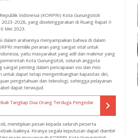
Republik Indonesia (KORPRI) Kota Gunungsitoli
2023-2028, yang diselenggarakan di Ruang Rapat II
 30 Mei 2023.
,M.Si dalam arahannya menyampaikan bahwa di dalam
ORPRI memiliki peranan yang sangat vital untuk
donesia, yaitu masyarakat yang adil dan makmur yang
h pemerintah Kota Gunungsitoli, seluruh anggota
 sangat penting dalam pencapaian visi dan misi
n untuk dapat tetap mengembangkan kapasitas diri,
juan pengetahuan dan teknologi, sehingga pelayanan
ntabel dapat terwujud.
mbali Tangkap Dua Orang Terduga Pengedar
li, menitipkan pesan kepada seluruh peserta
sebaik-baiknya. Kiranya segala keputusan dapat diambil
elaksanaan musyawarah KORPRI Kota Gunungsitoli