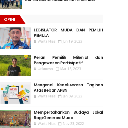
OPINI
LEGISLATOR MUDA DAN PEMILIH
PEMULA
Warta Nias
Jun 19, 2023
Peran Pemilih Milenial dan
Pengawasan Partisipatif
Unknown
Mar 18, 2023
Mengenal Kedaluwarsa Tagihan
Atas Beban APBN
Warta Nias
Jan 09, 2023
Mempertahankan Budaya Lokal
Bagi Generasi Muda
Warta Nias
Nov 23, 2022