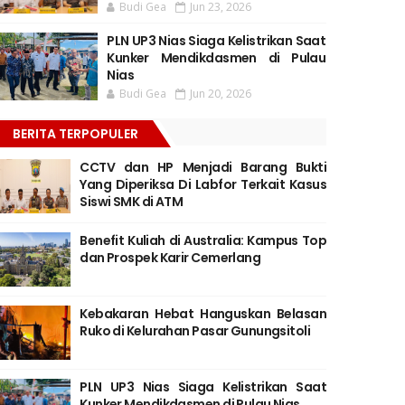
Budi Gea
Jun 23, 2026
PLN UP3 Nias Siaga Kelistrikan Saat
Kunker Mendikdasmen di Pulau
Nias
Budi Gea
Jun 20, 2026
BERITA TERPOPULER
CCTV dan HP Menjadi Barang Bukti
Yang Diperiksa Di Labfor Terkait Kasus
Siswi SMK di ATM
Benefit Kuliah di Australia: Kampus Top
dan Prospek Karir Cemerlang
Kebakaran Hebat Hanguskan Belasan
Ruko di Kelurahan Pasar Gunungsitoli
PLN UP3 Nias Siaga Kelistrikan Saat
Kunker Mendikdasmen di Pulau Nias