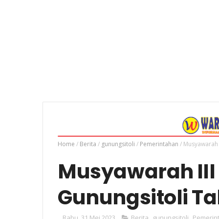
Home
/
Berita
/
gunungsitoli
/
Pemerintahan
/
Musyawarah I
Musyawarah III
Gunungsitoli Ta
Rabu, 31 Mei 2023
Berita
,
gunungsitoli
,
Pemerin