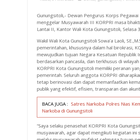
Gunungsitoli,- Dewan Pengurus Korps Pegawai 
menggelar Musyawarah III KORPRI masa bhakti 
Lantai II, Kantor Wali Kota Gunungsitoli, Selasa
Wakil Wali Kota Gunungsitoli Sowa’a Laoli, SE.
pemerintahan, khususnya dalam hal birokrasi, K
mewujudkan tujuan Negara Kesatuan Republik In
berdasarkan pancasila, dan terkhusus di wilaya
KORPRI Kota Gunungsitoli memiliki peranan yang
pemerintah. Seluruh anggota KORPRI diharapka
tetap berinovasi dan dapat memanfaatkan kema
publik yang efektif, efisien, transparan dan aku
BACA JUGA :
Satres Narkoba Polres Nias Ke
Narkoba di Gunungsitoli
“Saya selaku penasehat KORPRI Kota Gunungsito
musyawarah, agar dapat mengikuti kegiatan ini 
melalui musyawarah mufakat sehingga tujuan p