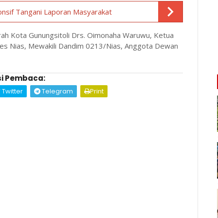
onsif Tangani Laporan Masyarakat
erah Kota Gunungsitoli Drs. Oimonaha Waruwu, Ketua
lres Nias, Mewakili Dandim 0213/Nias, Anggota Dewan
i Pembaca:
Twitter
Telegram
Print