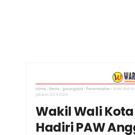
Home
/
Berita
/
gunungsitoli
/
Pemerintahan
/
Wakil Wali K
Jabatan 2019-2024
Wakil Wali Kota
Hadiri PAW Ang