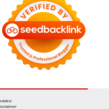
edaksi
isclaimer