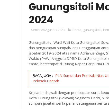
Gunungsitoli M
2024
Senin, 28 Agustus 2023
Berita
,
gunungsitoli
,
Pem
Gunungsitoli ,- Wakil Wali Kota Gunungsitoli So
dan pengucapan sumpah/janji Penggantian Ant
jabatan 2019-2024 atas nama Adrianus Zega, ST
Waktu (PAW) Anggota DPRD Kota Gunungsitoli d
Yanto, bertempat di Ruang Rapat Paripurna DPR
BACA JUGA :
PLN Sumut dan Pemkab Nias Uta
Pelosok Daerah
Kegiatan di awali dengan pembacaan surat kep
Kota Gunungsitoli (Sekwan) Soginoto Dachi, S.P
sumpah jabatan serta penandatanganan berita a