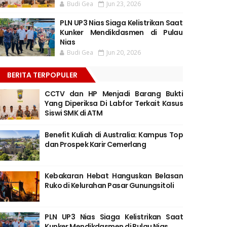
Budi Gea
Jun 23, 2026
PLN UP3 Nias Siaga Kelistrikan Saat
Kunker Mendikdasmen di Pulau
Nias
Budi Gea
Jun 20, 2026
BERITA TERPOPULER
CCTV dan HP Menjadi Barang Bukti
Yang Diperiksa Di Labfor Terkait Kasus
Siswi SMK di ATM
Benefit Kuliah di Australia: Kampus Top
dan Prospek Karir Cemerlang
Kebakaran Hebat Hanguskan Belasan
Ruko di Kelurahan Pasar Gunungsitoli
PLN UP3 Nias Siaga Kelistrikan Saat
Kunker Mendikdasmen di Pulau Nias