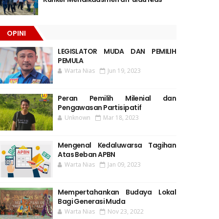
OPINI
LEGISLATOR MUDA DAN PEMILIH
PEMULA
Warta Nias
Jun 19, 2023
Peran Pemilih Milenial dan
Pengawasan Partisipatif
Unknown
Mar 18, 2023
Mengenal Kedaluwarsa Tagihan
Atas Beban APBN
Warta Nias
Jan 09, 2023
Mempertahankan Budaya Lokal
Bagi Generasi Muda
Warta Nias
Nov 23, 2022