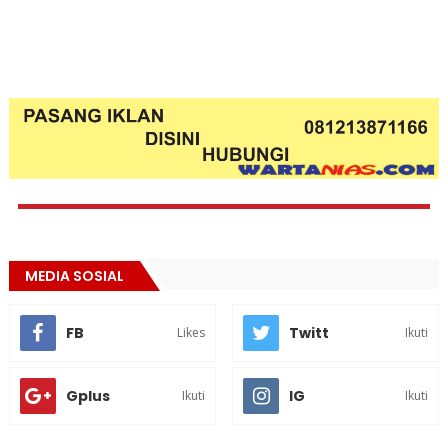
MEDIA SOSIAL
FB
Twitt
Likes
Ikuti
Gplus
IG
Ikuti
Ikuti