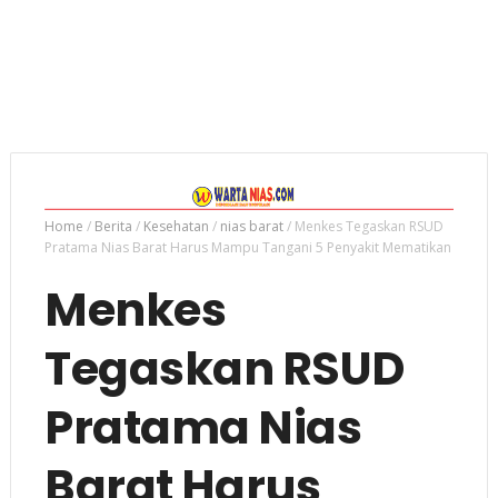
Home
/
Berita
/
Kesehatan
/
nias barat
/
Menkes Tegaskan RSUD
Pratama Nias Barat Harus Mampu Tangani 5 Penyakit Mematikan
Menkes
Tegaskan RSUD
Pratama Nias
Barat Harus