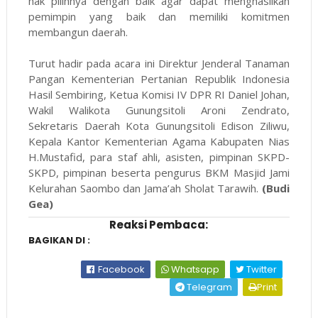
hak pilihnya dengan baik agar dapat menghasilkan
pemimpin yang baik dan memiliki komitmen
membangun daerah.
Turut hadir pada acara ini Direktur Jenderal Tanaman
Pangan Kementerian Pertanian Republik Indonesia
Hasil Sembiring, Ketua Komisi IV DPR RI Daniel Johan,
Wakil Walikota Gunungsitoli Aroni Zendrato,
Sekretaris Daerah Kota Gunungsitoli Edison Ziliwu,
Kepala Kantor Kementerian Agama Kabupaten Nias
H.Mustafid, para staf ahli, asisten, pimpinan SKPD-
SKPD, pimpinan beserta pengurus BKM Masjid Jami
Kelurahan Saombo dan Jama’ah Sholat Tarawih.
(Budi
Gea)
Reaksi Pembaca:
BAGIKAN DI :
Facebook
Whatsapp
Twitter
Telegram
Print