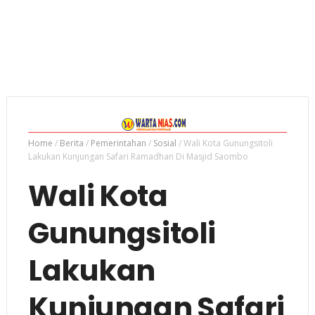
Home
/
Berita
/
Pemerintahan
/
Sosial
/
Wali Kota Gunungsitoli
Lakukan Kunjungan Safari Ramadhan Di Masjid Saombo
Wali Kota
Gunungsitoli
Lakukan
Kunjungan Safari