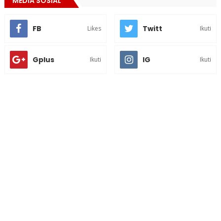
MEDIA SOSIAL
FB
Twitt
Likes
Ikuti
Gplus
IG
Ikuti
Ikuti