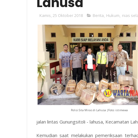
Lahusa
Kamis, 25 Oktober 2018
Berita
,
Hukum
,
nias sel
Polisi Sita Miras di Lahusa |Foto: istimewa
jalan lintas Gunungsitoli - lahusa, Kecamatan L
Kemudian saat melakukan pemeriksaan terha