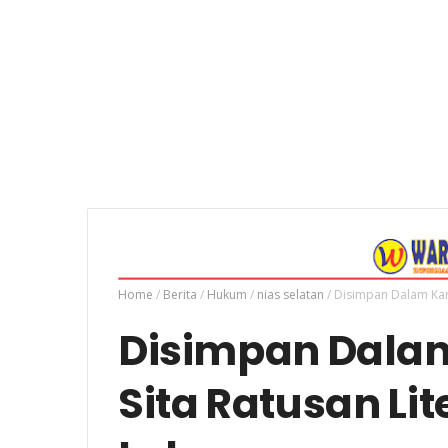
Home
/
Berita
/
Hukum
/
nias selatan
/
Disimpan Dalam Kardu
Disimpan Dalam 
Sita Ratusan Lite