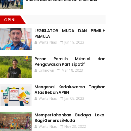
OPINI
LEGISLATOR MUDA DAN PEMILIH
PEMULA
Warta Nias
Jun 19, 2023
Peran Pemilih Milenial dan
Pengawasan Partisipatif
Unknown
Mar 18, 2023
Mengenal Kedaluwarsa Tagihan
Atas Beban APBN
Warta Nias
Jan 09, 2023
Mempertahankan Budaya Lokal
Bagi Generasi Muda
Warta Nias
Nov 23, 2022