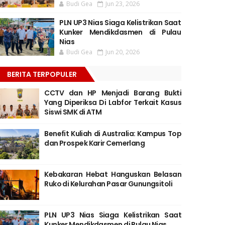
Budi Gea
Jun 23, 2026
PLN UP3 Nias Siaga Kelistrikan Saat
Kunker Mendikdasmen di Pulau
Nias
Budi Gea
Jun 20, 2026
BERITA TERPOPULER
CCTV dan HP Menjadi Barang Bukti
Yang Diperiksa Di Labfor Terkait Kasus
Siswi SMK di ATM
Benefit Kuliah di Australia: Kampus Top
dan Prospek Karir Cemerlang
Kebakaran Hebat Hanguskan Belasan
Ruko di Kelurahan Pasar Gunungsitoli
PLN UP3 Nias Siaga Kelistrikan Saat
Kunker Mendikdasmen di Pulau Nias