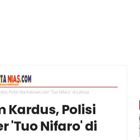
s, Polisi Sita Ratusan Liter 'Tuo Nifaro' di Lahusa
Kardus, Polisi
r 'Tuo Nifaro' di