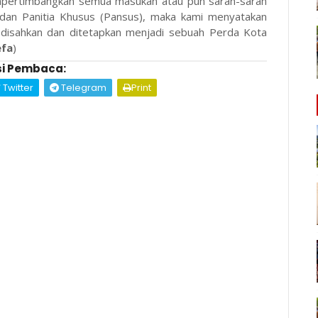
pertimbangkan semua masukan atau pun saran-saran
si dan Panitia Khusus (Pansus), maka kami menyatakan
, disahkan dan ditetapkan menjadi sebuah Perda Kota
efa
)
i Pembaca:
Twitter
Telegram
Print