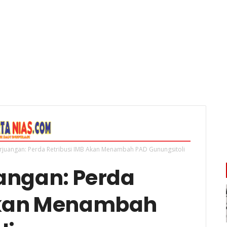
erjuangan: Perda Retribusi IMB Akan Menambah PAD Gunungsitoli
uangan: Perda
 Akan Menambah