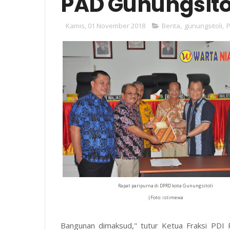
PAD Gunungsito
Kamis, 01 November 2018
Berita
,
gunungsitoli
,
Rapat paripurna di DPRD kota Gunungsitoli
|Foto: istimewa
Bangunan dimaksud," tutur Ketua Fraksi PDI