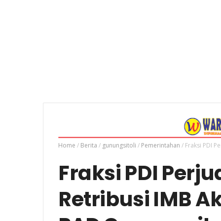
Home
/
Berita
/
gunungsitoli
/
Pemerintahan
/
Fraksi PDI P
Fraksi PDI Perj
Retribusi IMB