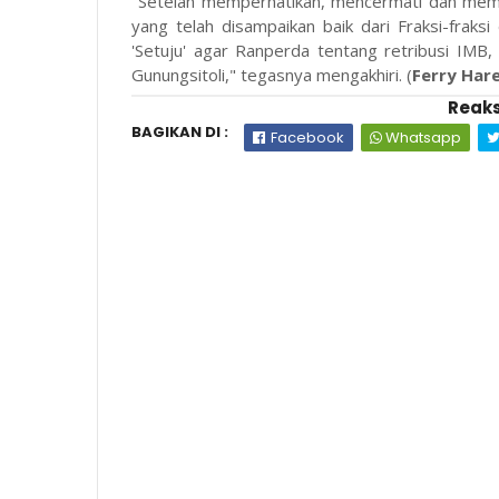
"Setelah memperhatikan, mencermati dan mem
yang telah disampaikan baik dari Fraksi-frak
'Setuju' agar Ranperda tentang retribusi IMB
Gunungsitoli," tegasnya mengakhiri. (
Ferry Har
Reaks
BAGIKAN DI :
Facebook
Whatsapp