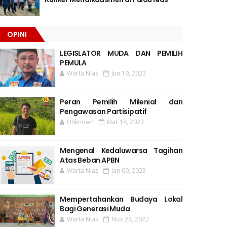
OPINI
LEGISLATOR MUDA DAN PEMILIH
PEMULA
Warta Nias
Jun 19, 2023
Peran Pemilih Milenial dan
Pengawasan Partisipatif
Unknown
Mar 18, 2023
Mengenal Kedaluwarsa Tagihan
Atas Beban APBN
Warta Nias
Jan 09, 2023
Mempertahankan Budaya Lokal
Bagi Generasi Muda
Warta Nias
Nov 23, 2022