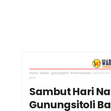
Home
/
Berita
/
gunungsitoli
/
Pemerintahan
/
Sambut Hari 
Jalan
Sambut Hari Nat
Gunungsitoli B