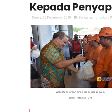
Kepada Penyap
Kamis, 20 Desember 2018
Berita
,
gunungsitoli
,
Walikota serahkan bingkisan kepada penyapu
Jalan |Foto: Budi Gea