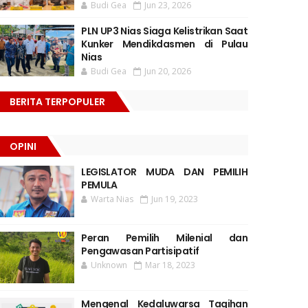
Budi Gea
Jun 23, 2026
PLN UP3 Nias Siaga Kelistrikan Saat
Kunker Mendikdasmen di Pulau
Nias
Budi Gea
Jun 20, 2026
BERITA TERPOPULER
OPINI
LEGISLATOR MUDA DAN PEMILIH
PEMULA
Warta Nias
Jun 19, 2023
Peran Pemilih Milenial dan
Pengawasan Partisipatif
Unknown
Mar 18, 2023
Mengenal Kedaluwarsa Tagihan