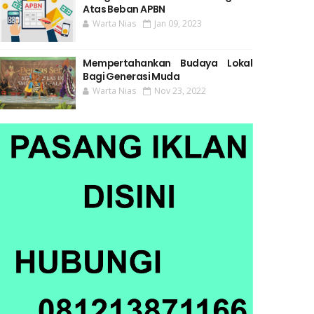
Atas Beban APBN
Warta Nias
Jan 09, 2023
Mempertahankan Budaya Lokal
Bagi Generasi Muda
Warta Nias
Nov 23, 2022