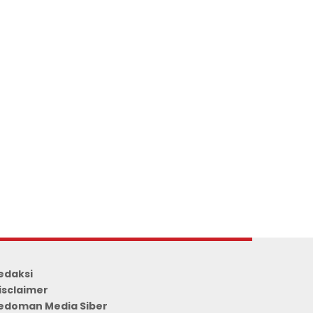
edaksi
isclaimer
edoman Media Siber