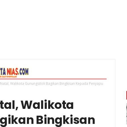
Natal, Walikota Gunungsitoli Bagikan Bingkisan Kepada Penyapu
al, Walikota
agikan Bingkisan