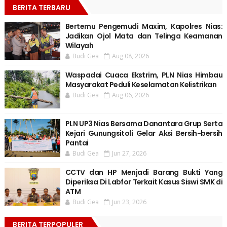
BERITA TERBARU
Bertemu Pengemudi Maxim, Kapolres Nias:
Jadikan Ojol Mata dan Telinga Keamanan
Wilayah
Budi Gea
Aug 08, 2026
Waspadai Cuaca Ekstrim, PLN Nias Himbau
Masyarakat Peduli Keselamatan Kelistrikan
Budi Gea
Aug 06, 2026
PLN UP3 Nias Bersama Danantara Grup Serta
Kejari Gunungsitoli Gelar Aksi Bersih-bersih
Pantai
Budi Gea
Jun 27, 2026
CCTV dan HP Menjadi Barang Bukti Yang
Diperiksa Di Labfor Terkait Kasus Siswi SMK di
ATM
Budi Gea
Jun 23, 2026
BERITA TERPOPULER