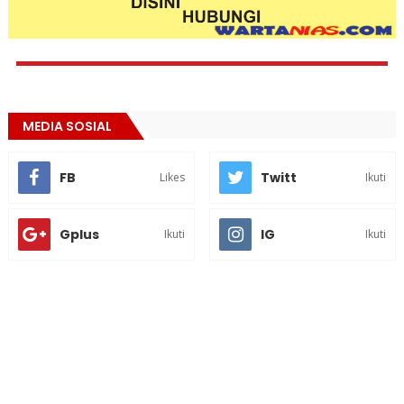
MEDIA SOSIAL
FB
Twitt
Likes
Ikuti
Gplus
IG
Ikuti
Ikuti