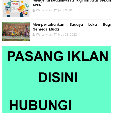
Mengenal Kedaluwarsa Tagihan Atas Beban
APBN
Warta Nias
Jan 09, 2023
Mempertahankan Budaya Lokal Bagi
Generasi Muda
Warta Nias
Nov 23, 2022