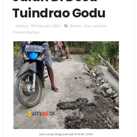
Tuindrao Godu
Selasa, 18 Februari 2020
Berita
,
nias selatan
,
Pemerintahan
Jalan yang diduga asal jadi di Nisel |Foto: