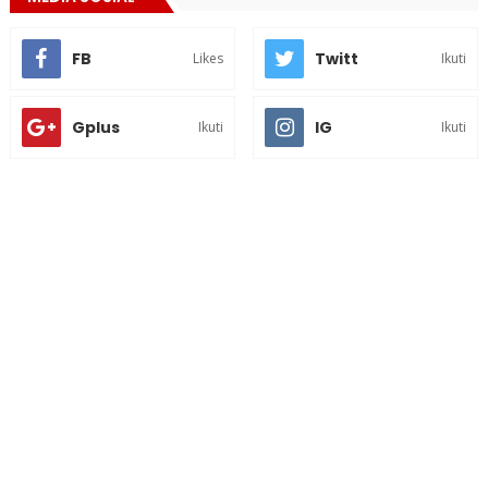
FB
Twitt
Likes
Ikuti
Gplus
IG
Ikuti
Ikuti