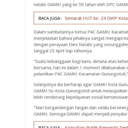
natalis GAMKI yang ke 59 tahun oleh DPC GAMKI
BACA JUGA :
Semarak HUT ke- 24 DWP Kota 
Dalam sambutannya Ketua PAC GAMKI Kacamatan 
menjelaskan bahwa pihaknya sangat mengapresi
dengan perayaan Dies Natalis yang sesungguhny
tanggal 23 April tiap tahunnya.
"Suatu kebanggaan bagi kami, dimana atas keh
bersama, hari ini dalam 1 moment dilaksanakan d
pelantikan PAC GAMKI Kacamatan Gunungsitoli," 
Selanjutnya dia berharap agar GAMKI Kota Gunu
GAMKI Se-Kota Gunungsitoli untuk mewujudkan 
lebih cenderung kepelayanan sosial kemanusiaa
"Mari bergandengan tangan dan selalu bersiner
GAMKI. Semoga GAMKI dapat menjadi penyalur be
BACA JUGA :
Konsultasi Publik Ranperda Ten