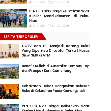
Budi Gea
Jun 23, 2026
PLN UP3 Nias Siaga Kelistrikan Saat
Kunker Mendikdasmen di Pulau
Nias
Budi Gea
Jun 20, 2026
BERITA TERPOPULER
CCTV dan HP Menjadi Barang Bukti
Yang Diperiksa Di Labfor Terkait Kasus
Siswi SMK di ATM
Benefit Kuliah di Australia: Kampus Top
dan Prospek Karir Cemerlang
Kebakaran Hebat Hanguskan Belasan
Ruko di Kelurahan Pasar Gunungsitoli
PLN UP3 Nias Siaga Kelistrikan Saat
Kunker Mendikdasmen di Pulau Nias