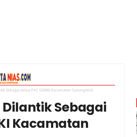
antik Sebagai Ketua PAC GAMKI Kacamatan Gunungsitoli
 Dilantik Sebagai
KI Kacamatan