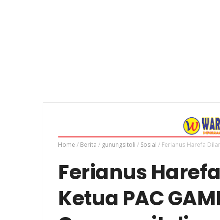
Home
/
Berita
/
gunungsitoli
/
Sosial
/
Ferianus Harefa Dil
Ferianus Harefa
Ketua PAC GAM