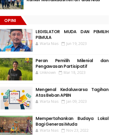
OPINI
LEGISLATOR MUDA DAN PEMILIH
PEMULA
Warta Nias
Jun 19, 2023
Peran Pemilih Milenial dan
Pengawasan Partisipatif
Unknown
Mar 18, 2023
Mengenal Kedaluwarsa Tagihan
Atas Beban APBN
Warta Nias
Jan 09, 2023
Mempertahankan Budaya Lokal
Bagi Generasi Muda
Warta Nias
Nov 23, 2022