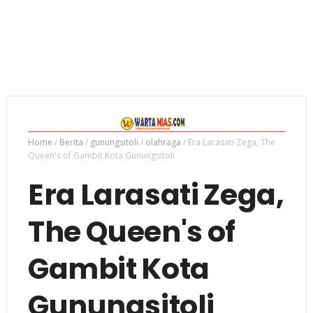
Home
/
Berita
/
gunungsitoli
/
olahraga
/
Era Larasati Zega, The
Queen's of Gambit Kota Gunungsitoli
Era Larasati Zega,
The Queen's of
Gambit Kota
Gunungsitoli